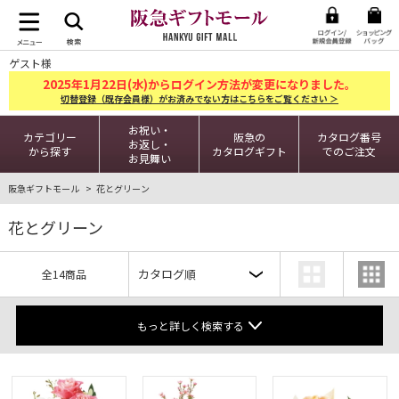
ゲスト様
2025
1
22
年
月
日(水)からログイン方法が変更になりました。
切替登録（既存会員様）がお済みでない方はこちらをご覧ください ＞
お祝い・
カテゴリー
阪急の
カタログ番号
お返し・
から探す
カタログギフト
でのご注文
お見舞い
阪急ギフトモール
花とグリーン
花とグリーン
全14商品
もっと詳しく検索する