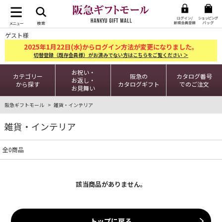
ゲスト様
2025
1
22
年
月
日(水)からログイン方法が変更になりました。
切替登録（既存会員様）がお済みでない方はこちらをご覧ください ＞
お祝い・
カテゴリー
阪急の
カタログ番号
お返し・
から探す
カタログギフト
でのご注文
お見舞い
阪急ギフトモール
雑貨・インテリア
雑貨・インテリア
全0商品
該当商品がありません。
トップに戻る