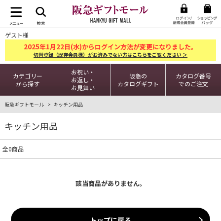
ゲスト様
2025
1
22
年
月
日(水)からログイン方法が変更になりました。
切替登録（既存会員様）がお済みでない方はこちらをご覧ください ＞
お祝い・
カテゴリー
阪急の
カタログ番号
お返し・
から探す
カタログギフト
でのご注文
お見舞い
阪急ギフトモール
キッチン用品
キッチン用品
全0商品
該当商品がありません。
トップに戻る