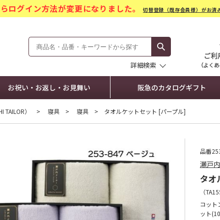
)からログイン方法が変更になりました。
切替登録（既存会員様）がお済
モール Hankyu Gift Mall
詳細検索
お祝い・お返し・お見舞い
阪急のカタログギフト
 TAILOR）
寝具
寝具
タオルケットセット [パープル]
品番253
瀬戸
タオ
（
TA15
コットン
ット(1