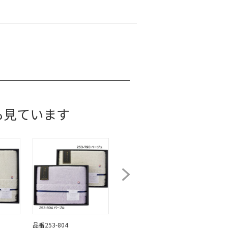
も見ています
品番253-804
品番253-847
品番25