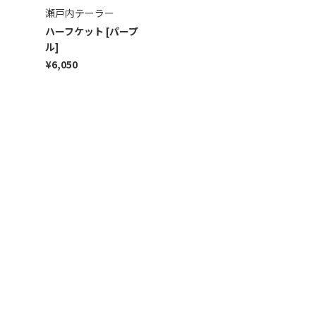
瀬戸内テーラー
瀬戸内テーラー
瀬戸
ハーフケット [パープ
タオルケットセット [ベ
ハー
ル]
ージュ]
ュ]
¥6,050
¥17,050
¥6,0