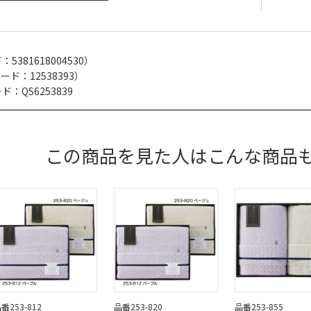
ド：
5381618004530
）
コード：
12538393
）
：QS6253839
この商品を見た人はこんな商品
番253-812
品番253-820
品番253-855