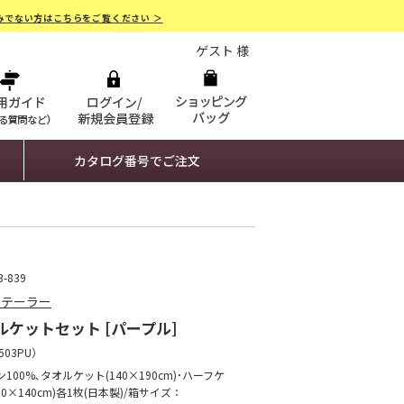
みでない方はこちらをご覧ください ＞
ゲスト 様
カタログ番号でご注文
-839
内テーラー
ルケットセット [パープル]
503PU
）
100%､タオルケット(140×190cm)･ハーフケ
00×140cm)各1枚(日本製)/箱サイズ：