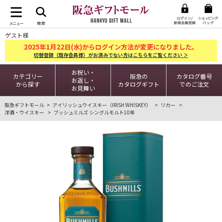
ゲスト様
2025
1
22
年
月
日(水)からログイン方法が変更になりました。
切替登録（既存会員様）がお済みでない方はこちらをご覧ください ＞
お祝い・
カテゴリー
阪急の
カタログ番号
お返し・
から探す
カタログギフト
でのご注文
お見舞い
阪急ギフトモール
アイリッシュウイスキー（IRISH WHISKEY）
リカー
洋酒・ウイスキー
ブッシュミルズ シングルモルト10年