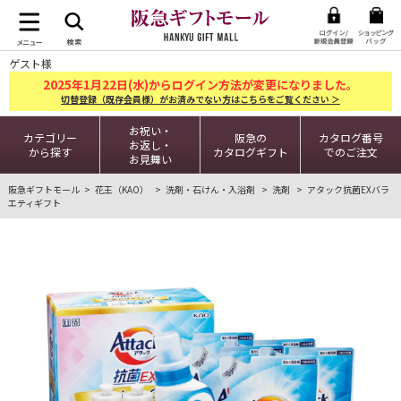
ゲスト様
2025
1
22
年
月
日(水)からログイン方法が変更になりました。
切替登録（既存会員様）がお済みでない方はこちらをご覧ください ＞
お祝い・
カテゴリー
阪急の
カタログ番号
お返し・
から探す
カタログギフト
でのご注文
お見舞い
阪急ギフトモール
花王（KAO）
洗剤・石けん・入浴剤
洗剤
アタック抗菌EXバラ
エティギフト