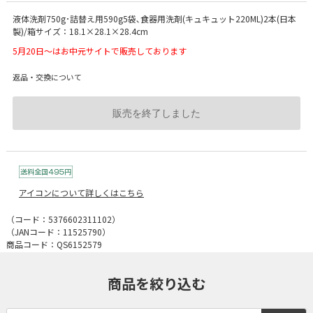
液体洗剤750g･詰替え用590g5袋､食器用洗剤(キュキュット220ML)2本(日本
製)/箱サイズ：18.1×28.1×28.4cm
5月20日～はお中元サイトで販売しております
返品・交換について
販売を終了しました
アイコンについて詳しくはこちら
（コード：
5376602311102
）
（JANコード：
11525790
）
商品コード：QS6152579
商品を絞り込む