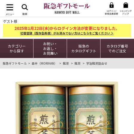
ゲスト様
2025
1
22
年
月
日(水)からログイン方法が変更になりました。
切替登録（既存会員様）がお済みでない方はこちらをご覧ください ＞
お祝い・
カテゴリー
阪急の
カタログ番号
お返し・
から探す
カタログギフト
でのご注文
お見舞い
阪急ギフトモール
森半（MORIHAN）
銘茶
銘茶
宇治銘茶詰合せ