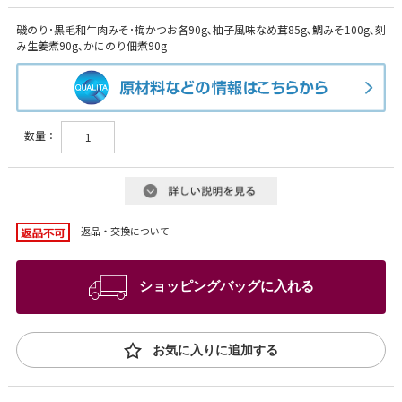
磯のり･黒毛和牛肉みそ･梅かつお各90g､柚子風味なめ茸85g､鯛みそ100g､刻
み生姜煮90g､かにのり佃煮90g
数量：
返品・交換について
ショッピングバッグに入れる
お気に入りに追加する