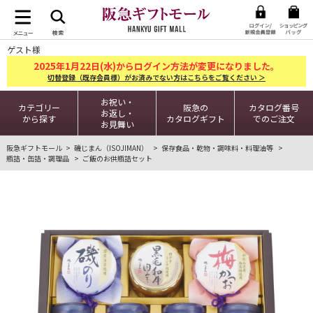
ゲスト様
2025
1
22
年
月
日(水)からログイン方法が変更になりました。
切替登録（既存会員様）がお済みでない方はこちらをご覧ください ＞
お祝い・
カテゴリー
阪急の
カタログ番号
お返し・
から探す
カタログギフト
でのご注文
お見舞い
阪急ギフトモール
磯じまん（ISOJIMAN）
保存食品・乾物・調味料・料理油等
瓶詰・缶詰・調理品
ご飯のお供瓶詰セット