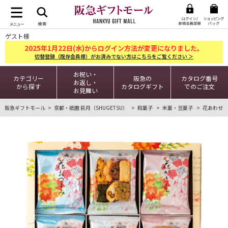
ゲスト様
2025
1
22
年
月
日(水)からログイン方法が変更になりました。
切替登録（既存会員様）がお済みでない方はこちらをご覧ください ＞
お祝い・
カテゴリー
阪急の
カタログ番号
お返し・
から探す
カタログギフト
でのご注文
お見舞い
阪急ギフトモール
京都・祇園 萩月（SHUGETSU）
和菓子
米菓・豆菓子
花あわせ