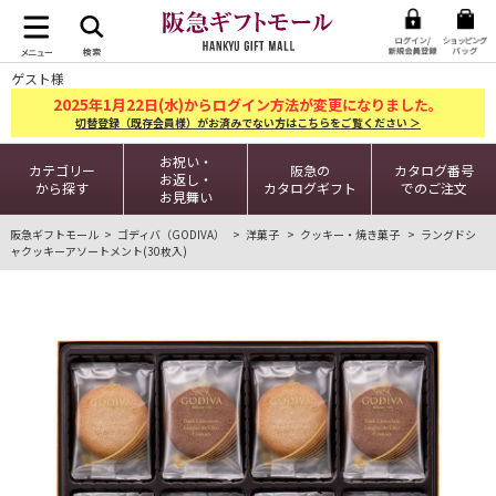
ゲスト様
2025
1
22
年
月
日(水)からログイン方法が変更になりました。
切替登録（既存会員様）がお済みでない方はこちらをご覧ください ＞
お祝い・
カテゴリー
阪急の
カタログ番号
お返し・
から探す
カタログギフト
でのご注文
お見舞い
阪急ギフトモール
ゴディバ（GODIVA）
洋菓子
クッキー・焼き菓子
ラングドシ
ャクッキーアソートメント(30枚入)