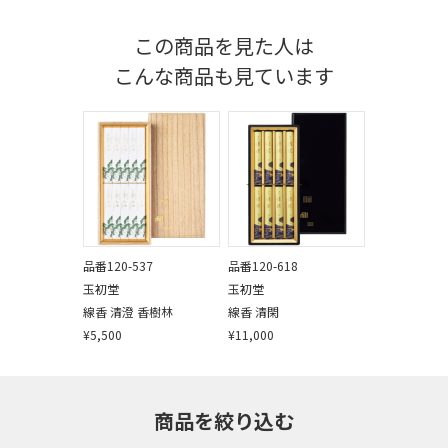
この商品を見た人は
こんな商品も見ています
品番120-537
品番120-618
玉初堂
玉初堂
線香 清澄 香樹林
線香 清閑
¥5,500
¥11,000
商品を絞り込む