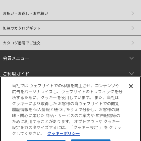
お祝い・お返し・お見舞い
阪急のカタログギフト
カタログ番号でご注文
会員メニュー
ご利用ガイド
当社では ウェブサイトでの体験を向上させ、コンテンツや
リンク
広告をパーソナライズし、ウェブサイトのトラフィックを分
析するために、クッキーを使用しています。 また、当社は
クッキーにより取得した お客様の当ウェブサイトでの閲覧
履歴情報を 個人情報と紐づけたうえで分析し、お客様の興
味・関心に応じた 商品・サービスのご案内や 広告配信等の
ために利用することがあります。 オプトアウトや クッキー
設定をカスタマイズするには、「クッキー設定 」 を クリッ
クしてください。
クッキーポリシー
当サイトの表示価格は個別に税込・税抜等の
記載がない場合は「税込価格」です。