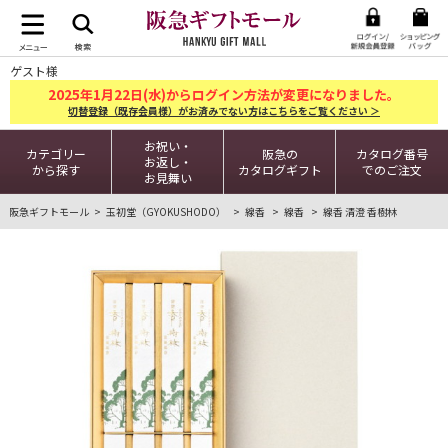
ゲスト様
2025
1
22
年
月
日(水)からログイン方法が変更になりました。
切替登録（既存会員様）がお済みでない方はこちらをご覧ください ＞
お祝い・
カテゴリー
阪急の
カタログ番号
お返し・
から探す
カタログギフト
でのご注文
お見舞い
阪急ギフトモール
玉初堂（GYOKUSHODO）
線香
線香
線香 清澄 香樹林