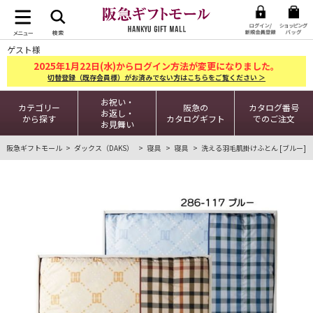
ゲスト様
2025
1
22
年
月
日(水)からログイン方法が変更になりました。
切替登録（既存会員様）がお済みでない方はこちらをご覧ください ＞
お祝い・
カテゴリー
阪急の
カタログ番号
お返し・
から探す
カタログギフト
でのご注文
お見舞い
阪急ギフトモール
ダックス（DAKS）
寝具
寝具
洗える羽毛肌掛けふとん [ブルー]