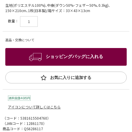
生地(ポリエステル100%)､中身(ダウン50%･フェザー50%､0.3kg)､
150×210cm､1枚(日本製)/箱サイズ：33×43×13cm
数量：
返品・交換について
ショッピングバッグに入れる
お気に入りに追加する
アイコンについて詳しくはこちら
（コード：
5381615504760
）
（JANコード：
12861170
）
商品コード：QS6286117