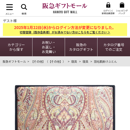
ゲスト様
2025
1
22
年
月
日(水)からログイン方法が変更になりました。
切替登録（既存会員様）がお済みでない方はこちらをご覧ください ＞
お祝い・
カテゴリー
阪急の
カタログ番号
お返し・
から探す
カタログギフト
でのご注文
お見舞い
阪急ギフトモール
【その他】（【その他】）
寝具
寝具
羽毛肌掛けふとん