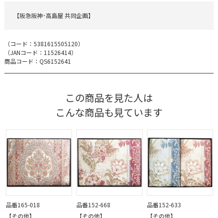
【阪急阪神･高島屋 共同企画】
（コード：
5381615505120
）
（JANコード：
11526414
）
商品コード：QS6152641
この商品を見た人は
こんな商品も見ています
品番165-018
品番152-668
品番152-633
【その他】
【その他】
【その他】