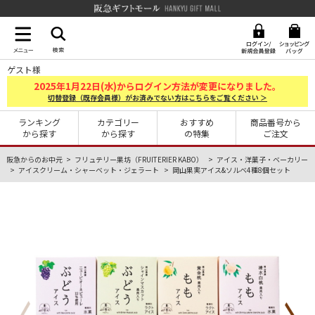
阪急ギフトモール Hankyu G
ゲスト様
2025
1
22
年
月
日(水)からログイン方法が変更になりました。
切替登録（既存会員様）がお済みでない方はこちらをご覧ください ＞
ランキング
カテゴリー
おすすめ
商品番号から
から探す
から探す
の特集
ご注文
阪急からのお中元
フリュテリー果坊（FRUITERIER KABO）
アイス・洋菓子・ベーカリー
アイスクリーム・シャーベット・ジェラート
岡山果実アイス&ソルベ4種8個セット