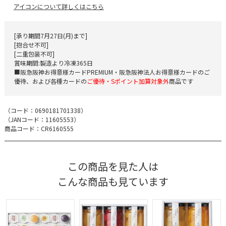
アイコンについて詳しくはこちら
[承り期間7月27日(月)まで]
[抱合せ不可]
[二重包装不可]
賞味期間:製造より冷凍365日
■阪急阪神お得意様カードPREMIUM・阪急阪神法人お得意様カードのご
優待、および各種カードの
ご優待・Sポイント加算対象外
商品です
（コード：
0690181701338
）
（JANコード：
11605553
）
商品コード：CR6160555
この商品を見た人は
こんな商品も見ています