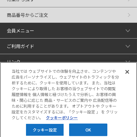
商品番号からご注文
会員メニュー
ご利用ガイド
リンク
当社では ウェブサイトでの体験を向上させ、コンテンツや
広告をパーソナライズし、ウェブサイトのトラフィックを分
析するために、クッキーを使用しています。 また、当社は
クッキーにより取得した お客様の当ウェブサイトでの閲覧
履歴情報を 個人情報と紐づけたうえで分析し、お客様の興
味・関心に応じた 商品・サービスのご案内や 広告配信等の
ために利用することがあります。 オプトアウトや クッキー
設定をカスタマイズするには、「クッキー設定 」 を クリッ
クしてください。
クッキーポリシー
当サイトの表示価格は個別に税込・税抜等の
記載がない場合は「税込価格」です。
クッキー設定
OK
Copyright © HANKYU HANSHIN DEPARTMENT STORES, INC. All Rights Reserved.