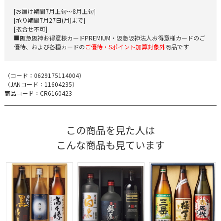
[お届け期間7月上旬～8月上旬]
[承り期間7月27日(月)まで]
[抱合せ不可]
■阪急阪神お得意様カードPREMIUM・阪急阪神法人お得意様カードのご
優待、および各種カードの
ご優待・Sポイント加算対象外
商品です
（コード：
0629175114004
）
（JANコード：
11604235
）
商品コード：CR6160423
この商品を見た人は
こんな商品も見ています