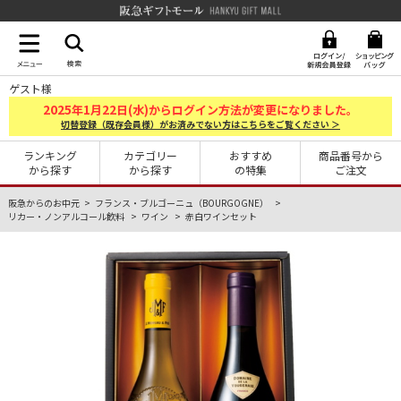
阪急ギフトモール Hankyu G
ゲスト様
2025
1
22
年
月
日(水)からログイン方法が変更になりました。
切替登録（既存会員様）がお済みでない方はこちらをご覧ください ＞
ランキング
カテゴリー
おすすめ
商品番号から
から探す
から探す
の特集
ご注文
阪急からのお中元
フランス・ブルゴーニュ（BOURGOGNE）
リカー・ノンアルコール飲料
ワイン
赤白ワインセット