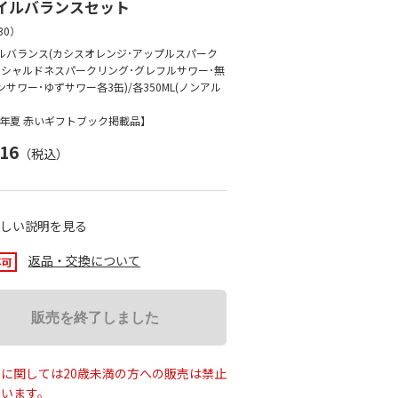
イルバランスセット
30
）
ルバランス(カシスオレンジ･アップルスパーク
･シャルドネスパークリング･グレフルサワー･無
サワー･ゆずサワー各3缶)/各350ML(ノンアル
26年夏 赤いギフトブック掲載品】
916
（税込）
しい説明を見る
返品・交換について
販売を終了しました
に関しては20歳未満の方への販売は禁止
ています。