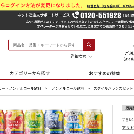
)からログイン方法が変更になりました。
切替登録（既存会員様）がお済
ール Hankyu Gift Mall
 -阪急のお中元-
詳細検索
カテゴリーから探す
おすすめの特集
カー・ノンアルコール飲料
ノンアルコール飲料
スタイルバランスセット
品番N05
アサ