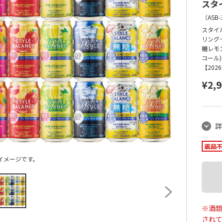
スタ
（
ASB-
スタイ
リング
糖レモン
コール)
【20
¥2,
詳
イメージです。
※酒類
され