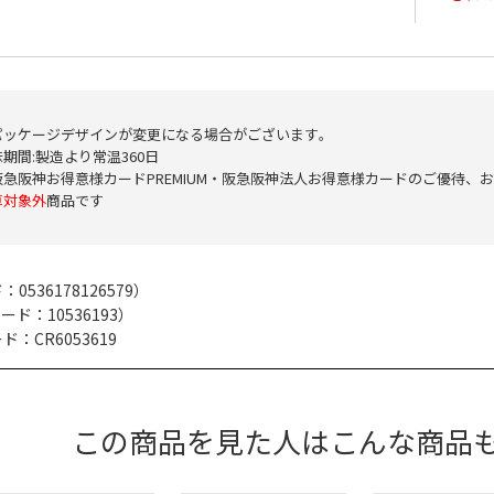
パッケージデザインが変更になる場合がございます｡
期間:製造より常温360日
阪急阪神お得意様カードPREMIUM・阪急阪神法人お得意様カードのご優待、
算対象外
商品です
ド：
0536178126579
）
コード：
10536193
）
：CR6053619
この商品を見た人はこんな商品