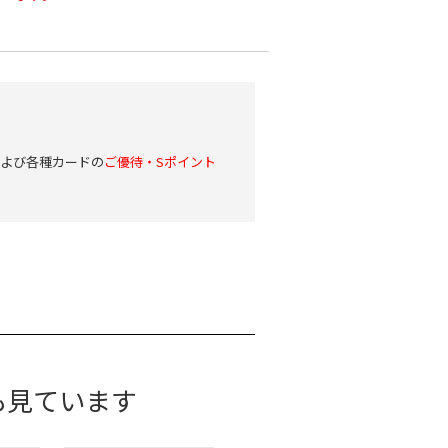
および各種カードの
ご優待・Sポイント
も見ています