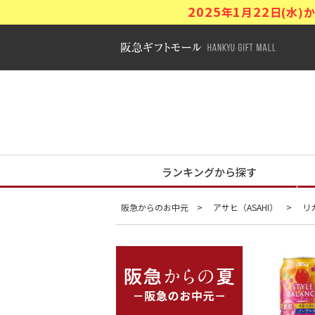
2025
1
22
年
月
日(水
阪急ギフトモ
阪急からの夏
ランキングから探す
阪急からのお中元
アサヒ（ASAHI）
リ