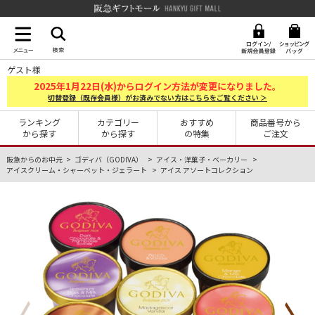
阪急ギフトモール Hankyu G
ゲスト様
2025
1
22
年
月
日(水)からログイン方法が変更になりました。
切替登録（既存会員様）がお済みでない方はこちらをご覧ください ＞
ランキング
カテゴリー
おすすめ
商品番号から
から探す
から探す
の特集
ご注文
阪急からのお中元
ゴディバ（GODIVA）
アイス・洋菓子・ベーカリー
アイスクリーム・シャーベット・ジェラート
アイス アソートコレクション