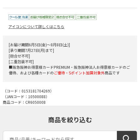
アイコンについて詳しくはこちら
[お届け期間6月5日(金)～8月8日(土)]
[承り期間7月27日(月)まで]
[抱合せ不可]
[二重包装不可]
■阪急阪神お得意様カードPREMIUM・阪急阪神法人お得意様カードのご
優待、および各種カードの
ご優待・Sポイント加算対象外
商品です
（コード：
0153181704269
）
（JANコード：
10500088
）
商品コード：CR6050008
商品を絞り込む