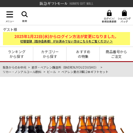
阪急ギフトモール Hankyu G
ゲスト様
2025
1
22
年
月
日(水)からログイン方法が変更になりました。
切替登録（既存会員様）がお済みでない方はこちらをご覧ください ＞
ランキング
カテゴリー
おすすめ
商品番号から
から探す
から探す
の特集
ご注文
阪急からのお中元
岩手・ベアレン醸造所（BAERENJYOUZOUSHO）
リカー・ノンアルコール飲料
ビール
ベアレン夏の3種12本ギフトセット