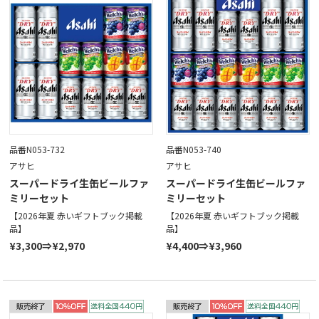
品番N053-732
品番N053-740
アサヒ
アサヒ
スーパードライ生缶ビールファ
スーパードライ生缶ビールファ
ミリーセット
ミリーセット
【2026年夏 赤いギフトブック掲載
【2026年夏 赤いギフトブック掲載
品】
品】
¥3,300⇒¥2,970
¥4,400⇒¥3,960