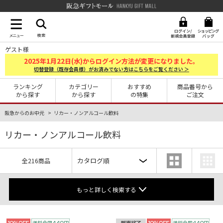
阪急ギフトモール Hankyu G
ゲスト様
2025
1
22
年
月
日(水)からログイン方法が変更になりました。
切替登録（既存会員様）がお済みでない方はこちらをご覧ください ＞
ランキング
カテゴリー
おすすめ
商品番号から
から探す
から探す
の特集
ご注文
阪急からのお中元
リカー・ノンアルコール飲料
リカー・ノンアルコール飲料
全216商品
もっと詳しく検索する