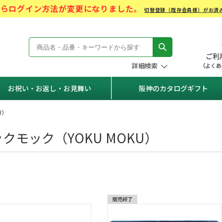
)からログイン方法が変更になりました。
切替登録（既存会員様）がお済
モール Hanshin Gift Mall
詳細検索
お祝い・お返し・お見舞い
阪神のカタログギフト
U）
クモック（YOKU MOKU）