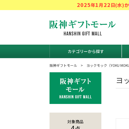
2025
1
22
年
月
日(水
阪神ギフト
カテゴリーから探す
阪神ギフトモール
ヨックモック（YOKU MOK
ヨッ
対象商品
4
点