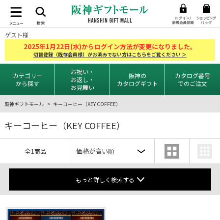
ゲスト様
2025
1
22
年
月
日(水)からログイン方法が変更になりました。
切替登録（既存会員様）がお済みでない方はこちらをご覧ください ＞
お祝い・
カテゴリー
阪神の
カタログ番号
お返し・
から探す
カタログギフト
でのご注文
お見舞い
阪神ギフトモール
キーコーヒー（KEY COFFEE）
キーコーヒー（KEY COFFEE）
全1商品
もっと詳しく検索する