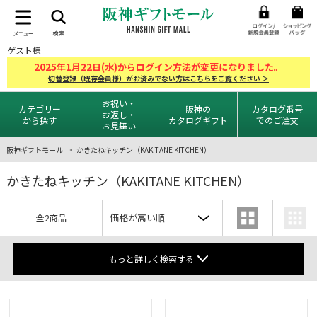
ゲスト様
2025
1
22
年
月
日(水)からログイン方法が変更になりました。
切替登録（既存会員様）がお済みでない方はこちらをご覧ください ＞
お祝い・
カテゴリー
阪神の
カタログ番号
お返し・
から探す
カタログギフト
でのご注文
お見舞い
阪神ギフトモール
かきたねキッチン（KAKITANE KITCHEN）
かきたねキッチン（KAKITANE KITCHEN）
全2商品
もっと詳しく検索する