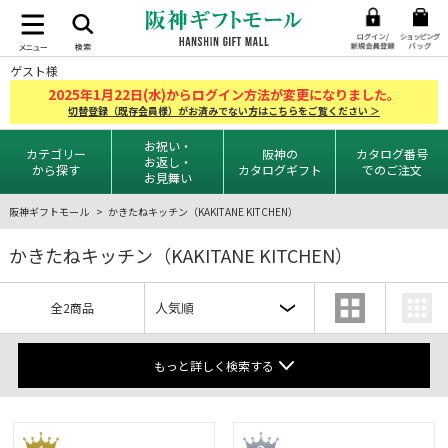
ゲスト様
2025
1
22
年
月
日(水)からログイン方法が変更になりました。
切替登録（既存会員様）がお済みでない方はこちらをご覧ください ＞
お祝い・
カテゴリー
阪神の
カタログ番号
お返し・
から探す
カタログギフト
でのご注文
お見舞い
阪神ギフトモール
かきたねキッチン（KAKITANE KITCHEN）
かきたねキッチン（KAKITANE KITCHEN）
全2商品
もっと詳しく検索する