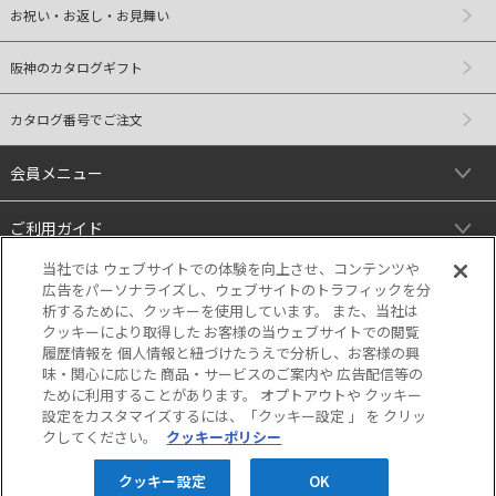
お祝い・お返し・お見舞い
阪神のカタログギフト
カタログ番号でご注文
会員メニュー
ご利用ガイド
当社では ウェブサイトでの体験を向上させ、コンテンツや
リンク
広告をパーソナライズし、ウェブサイトのトラフィックを分
析するために、クッキーを使用しています。 また、当社は
クッキーにより取得した お客様の当ウェブサイトでの閲覧
履歴情報を 個人情報と紐づけたうえで分析し、お客様の興
味・関心に応じた 商品・サービスのご案内や 広告配信等の
ために利用することがあります。 オプトアウトや クッキー
設定をカスタマイズするには、「クッキー設定 」 を クリッ
クしてください。
クッキーポリシー
当サイトの表示価格は個別に税込・税抜等の
記載がない場合は「税込価格」です。
クッキー設定
OK
Copyright © HANKYU HANSHIN DEPARTMENT STORES, INC. All Rights Reserved.