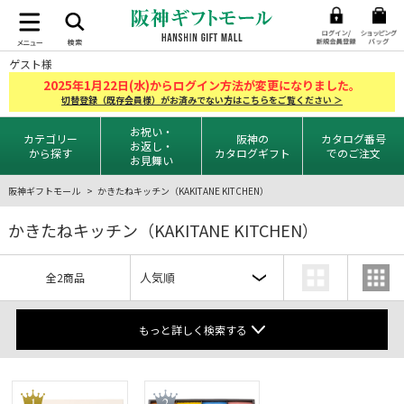
ゲスト様
2025
1
22
年
月
日(水)からログイン方法が変更になりました。
切替登録（既存会員様）がお済みでない方はこちらをご覧ください ＞
お祝い・
カテゴリー
阪神の
カタログ番号
お返し・
から探す
カタログギフト
でのご注文
お見舞い
阪神ギフトモール
かきたねキッチン（KAKITANE KITCHEN）
かきたねキッチン（KAKITANE KITCHEN）
全2商品
もっと詳しく検索する