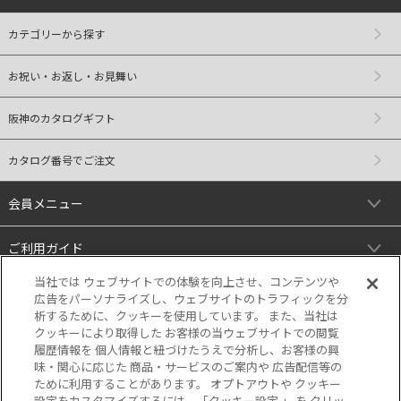
カテゴリーから探す
お祝い・お返し・お見舞い
阪神のカタログギフト
カタログ番号でご注文
会員メニュー
ご利用ガイド
当社では ウェブサイトでの体験を向上させ、コンテンツや
リンク
広告をパーソナライズし、ウェブサイトのトラフィックを分
析するために、クッキーを使用しています。 また、当社は
クッキーにより取得した お客様の当ウェブサイトでの閲覧
履歴情報を 個人情報と紐づけたうえで分析し、お客様の興
味・関心に応じた 商品・サービスのご案内や 広告配信等の
ために利用することがあります。 オプトアウトや クッキー
設定をカスタマイズするには、「クッキー設定 」 を クリッ