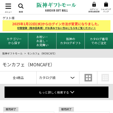
ゲスト様
2025
1
22
年
月
日(水)からログイン方法が変更になりました。
切替登録（既存会員様）がお済みでない方はこちらをご覧ください ＞
お祝い・
カテゴリー
阪神の
カタログ番号
お返し・
から探す
カタログギフト
でのご注文
お見舞い
阪神ギフトモール
モンカフェ（MONCAFE）
モンカフェ（MONCAFE）
全4商品
もっと詳しく検索する