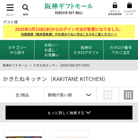
ゲスト様
2025
1
22
年
月
日(水)からログイン方法が変更になりました。
切替登録（既存会員様）がお済みでない方はこちらをご覧ください ＞
お祝い・
カテゴリー
阪神の
カタログ番号
お返し・
から探す
カタログギフト
でのご注文
お見舞い
阪神ギフトモール
かきたねキッチン（KAKITANE KITCHEN）
かきたねキッチン（KAKITANE KITCHEN）
全2商品
もっと詳しく検索する