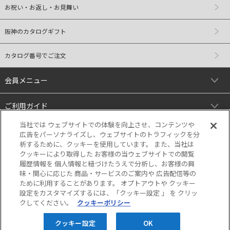
お祝い・お返し・お見舞い
阪神のカタログギフト
カタログ番号でご注文
会員メニュー
ご利用ガイド
当社では ウェブサイトでの体験を向上させ、コンテンツや
リンク
広告をパーソナライズし、ウェブサイトのトラフィックを分
析するために、クッキーを使用しています。 また、当社は
クッキーにより取得した お客様の当ウェブサイトでの閲覧
履歴情報を 個人情報と紐づけたうえで分析し、お客様の興
味・関心に応じた 商品・サービスのご案内や 広告配信等の
ために利用することがあります。 オプトアウトや クッキー
設定をカスタマイズするには、「クッキー設定 」 を クリッ
クしてください。
クッキーポリシー
当サイトの表示価格は個別に税込・税抜等の
記載がない場合は「税込価格」です。
クッキー設定
OK
Copyright © HANKYU HANSHIN DEPARTMENT STORES, INC. All Rights Reserved.