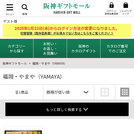
ゲスト様
2025
1
22
年
月
日(水)からログイン方法が変更になりました。
切替登録（既存会員様）がお済みでない方はこちらをご覧ください ＞
お祝い・
カテゴリー
阪神の
カタログ番号
お返し・
から探す
カタログギフト
でのご注文
お見舞い
阪神ギフトモール
福岡・やまや（YAMAYA）
福岡・やまや（YAMAYA）
全1商品
もっと詳しく検索する