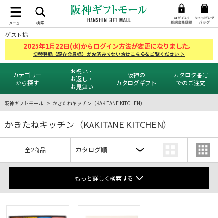
ゲスト様
2025
1
22
年
月
日(水)からログイン方法が変更になりました。
切替登録（既存会員様）がお済みでない方はこちらをご覧ください ＞
お祝い・
カテゴリー
阪神の
カタログ番号
お返し・
から探す
カタログギフト
でのご注文
お見舞い
阪神ギフトモール
かきたねキッチン（KAKITANE KITCHEN）
かきたねキッチン（KAKITANE KITCHEN）
全2商品
もっと詳しく検索する