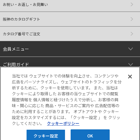
お祝い・お返し・お見舞い
阪神のカタログギフト
カタログ番号でご注文
会員メニュー
ご利用ガイド
当社では ウェブサイトでの体験を向上させ、コンテンツや
リンク
広告をパーソナライズし、ウェブサイトのトラフィックを分
析するために、クッキーを使用しています。 また、当社は
クッキーにより取得した お客様の当ウェブサイトでの閲覧
履歴情報を 個人情報と紐づけたうえで分析し、お客様の興
味・関心に応じた 商品・サービスのご案内や 広告配信等の
ために利用することがあります。 オプトアウトや クッキー
設定をカスタマイズするには、「クッキー設定 」 を クリッ
クしてください。
クッキーポリシー
当サイトの表示価格は個別に税込・税抜等の
記載がない場合は「税込価格」です。
クッキー設定
OK
Copyright © HANKYU HANSHIN DEPARTMENT STORES, INC. All Rights Reserved.