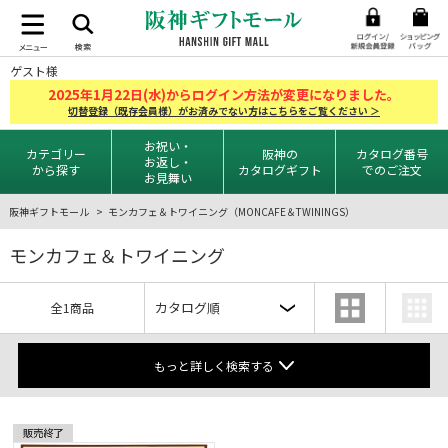
ゲスト様
2025
1
22
年
月
日(水)からログイン方法が変更になりました。
切替登録（既存会員様）がお済みでない方はこちらをご覧ください ＞
お祝い・
カテゴリー
阪神の
カタログ番号
お返し・
から探す
カタログギフト
でのご注文
お見舞い
阪神ギフトモール
モンカフェ＆トワイニング（MONCAFE＆TWININGS）
モンカフェ＆トワイニング
全1商品
もっと詳しく検索する