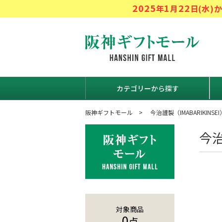
2025
1
22
年
月
日(水
阪神ギフト
カテゴリーから探す
阪神ギフトモール
今治謹製（IMABARIKINSEI
今
対象商品
0
点