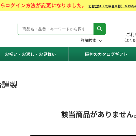
)からログイン方法が変更になりました。
切替登録（既存会員様）がお済
モール Hanshin Gift Mall
詳細検索
お祝い・お返し・お見舞い
阪神のカタログギフト
）
治謹製
該当商品がありません