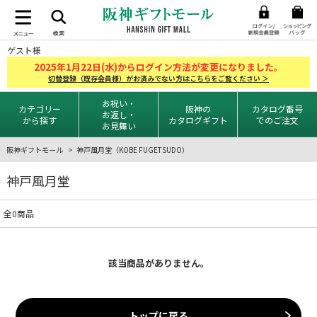
ゲスト様
2025
1
22
年
月
日(水)からログイン方法が変更になりました。
切替登録（既存会員様）がお済みでない方はこちらをご覧ください ＞
お祝い・
カテゴリー
阪神の
カタログ番号
お返し・
から探す
カタログギフト
でのご注文
お見舞い
阪神ギフトモール
神戸風月堂（KOBE FUGETSUDO）
神戸風月堂
全0商品
該当商品がありません。
トップに戻る