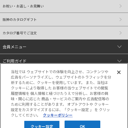
お祝い・お返し・お見舞い
阪神のカタログギフト
カタログ番号でご注文
会員メニュー
ご利用ガイド
当社では ウェブサイトでの体験を向上させ、コンテンツや
リンク
広告をパーソナライズし、ウェブサイトのトラフィックを分
析するために、クッキーを使用しています。 また、当社は
クッキーにより取得した お客様の当ウェブサイトでの閲覧
履歴情報を 個人情報と紐づけたうえで分析し、お客様の興
味・関心に応じた 商品・サービスのご案内や 広告配信等の
ために利用することがあります。 オプトアウトや クッキー
設定をカスタマイズするには、「クッキー設定 」 を クリッ
クしてください。
クッキーポリシー
当サイトの表示価格は個別に税込・税抜等の
記載がない場合は「税込価格」です。
クッキー設定
OK
Copyright © HANKYU HANSHIN DEPARTMENT STORES, INC. All Rights Reserved.