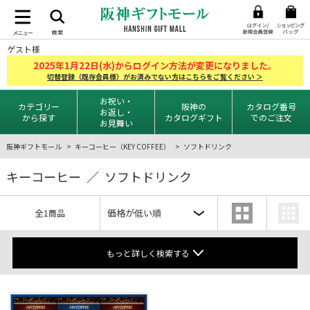
ゲスト様
2025
1
22
年
月
日(水)からログイン方法が変更になりました。
切替登録（既存会員様）がお済みでない方はこちらをご覧ください ＞
お祝い・
カテゴリー
阪神の
カタログ番号
お返し・
から探す
カタログギフト
でのご注文
お見舞い
阪神ギフトモール
キーコーヒー（KEY COFFEE）
ソフトドリンク
キーコーヒー ／ ソフトドリンク
全1商品
もっと詳しく検索する