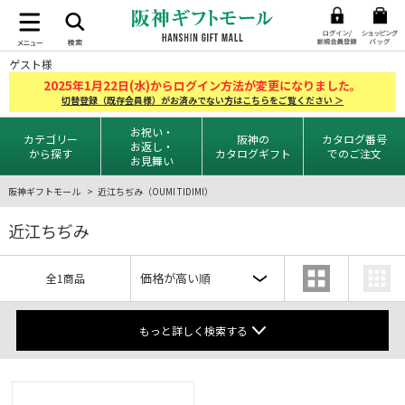
ゲスト様
2025
1
22
年
月
日(水)からログイン方法が変更になりました。
切替登録（既存会員様）がお済みでない方はこちらをご覧ください ＞
お祝い・
カテゴリー
阪神の
カタログ番号
お返し・
から探す
カタログギフト
でのご注文
お見舞い
阪神ギフトモール
近江ちぢみ（OUMI TIDIMI）
近江ちぢみ
全1商品
もっと詳しく検索する