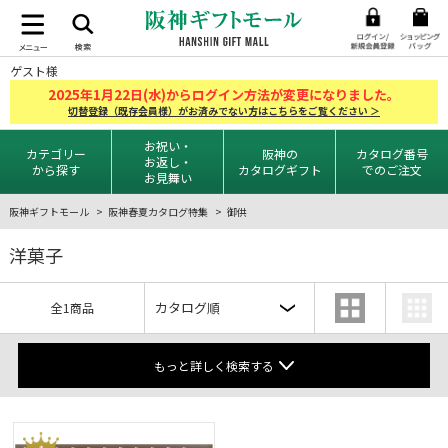
ゲスト様
2025
1
22
年
月
日(水)からログイン方法が変更になりました。
切替登録（既存会員様）がお済みでない方はこちらをご覧ください ＞
お祝い・
カテゴリー
阪神の
カタログ番号
お返し・
から探す
カタログギフト
でのご注文
お見舞い
阪神ギフトモール
阪神春夏カタログ特集
御供
洋菓子
全1商品
もっと詳しく検索する