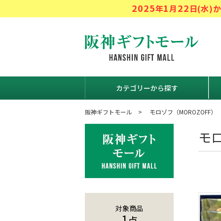
2025
1
22
年
月
日(水
阪神ギフト
カテゴリーから探す
阪神ギフトモール
モロゾフ（MOROZOFF）
モ
対象商品
1
点