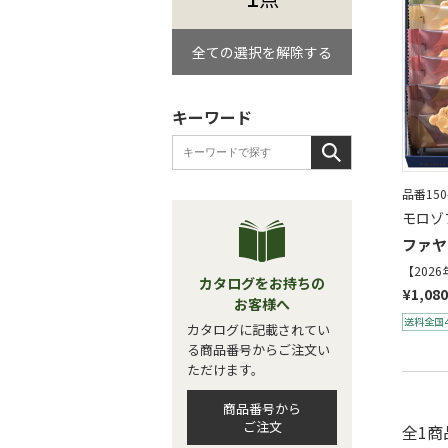
全ての選択を解除する
キーワード
品番150
モロゾ
ファヤ
【202
カタログをお持ちの
¥1,080
お客様へ
カタログに記載されてい
る商品番号からご注文い
ただけます。
商品番号から
ご注文
全1商