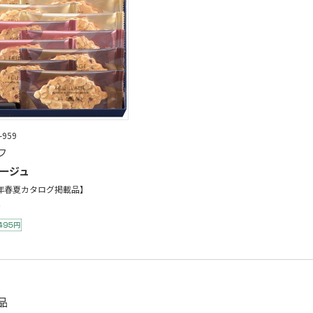
-959
フ
ージュ
6年春夏カタログ掲載品】
品