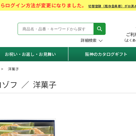
)からログイン方法が変更になりました。
切替登録（既存会員様）がお済
モール Hanshin Gift Mall
詳細検索
お祝い・お返し・お見舞い
阪神のカタログギフト
洋菓子
ロゾフ ／ 洋菓子