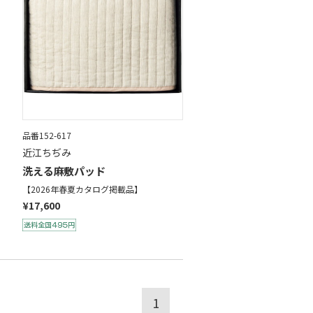
品番152-617
近江ちぢみ
洗える麻敷パッド
【2026年春夏カタログ掲載品】
¥17,600
1