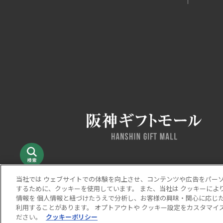
当社では ウェブサイトでの体験を向上させ、コンテンツや広告をパー
するために、クッキーを使用しています。 また、当社は クッキーによ
当サイトの表示価格は個別に税込・税抜等の記載がない
情報を 個人情報と紐づけたうえで分析し、お客様の興味・関心に応じた
Copyright © HANKYU HANSHIN DEPARTMENT STORES, I
利用することがあります。 オプトアウトや クッキー設定をカスタマイズ
ださい。
クッキーポリシー