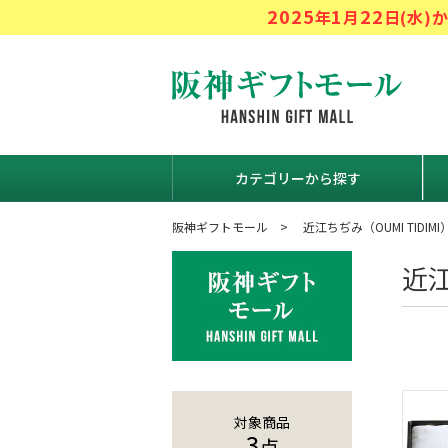
2025
1
22
年
月
日(水
阪神ギフト
カテゴリーから探す
阪神ギフトモール
近江ちぢみ（OUMI TIDIMI
近
対象商品
3
点