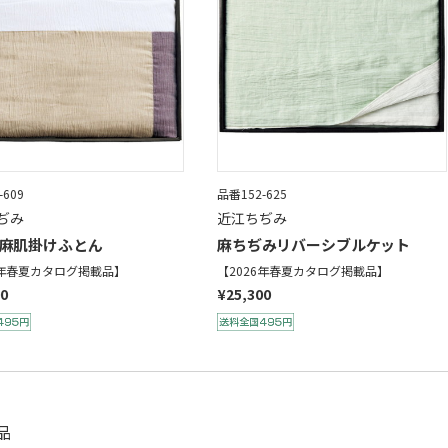
-609
品番152-625
ぢみ
近江ちぢみ
麻肌掛けふとん
麻ちぢみリバーシブルケット
6年春夏カタログ掲載品】
【2026年春夏カタログ掲載品】
00
¥25,300
品