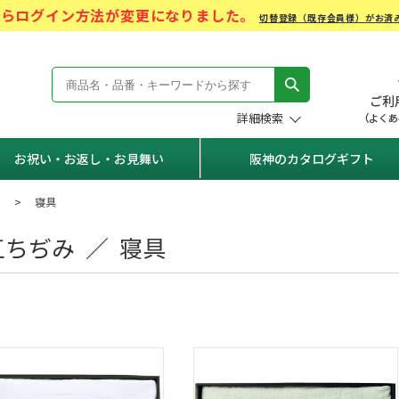
)からログイン方法が変更になりました。
切替登録（既存会員様）がお済
モール Hanshin Gift Mall
詳細検索
お祝い・お返し・お見舞い
阪神のカタログギフト
）
寝具
江ちぢみ ／ 寝具