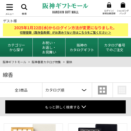
ゲスト様
2025
1
22
年
月
日(水)からログイン方法が変更になりました。
切替登録（既存会員様）がお済みでない方はこちらをご覧ください ＞
お祝い・
カテゴリー
阪神の
カタログ番号
お返し・
から探す
カタログギフト
でのご注文
お見舞い
阪神ギフトモール
阪神春夏カタログ特集
御供
線香
全3商品
もっと詳しく検索する