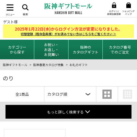
ゲスト様
2025
1
22
年
月
日(水)からログイン方法が変更になりました。
切替登録（既存会員様）がお済みでない方はこちらをご覧ください ＞
お祝い・
カテゴリー
阪神の
カタログ番号
お返し・
から探す
カタログギフト
でのご注文
お見舞い
阪神ギフトモール
阪神春夏カタログ特集
お礼のギフト
のり
全1商品
もっと詳しく検索する