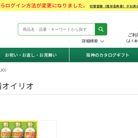
)からログイン方法が変更になりました。
切替登録（既存会員様）がお済
モール Hanshin Gift Mall
詳細検索
お祝い・お返し・お見舞い
阪神のカタログギフト
LIO）
清オイリオ