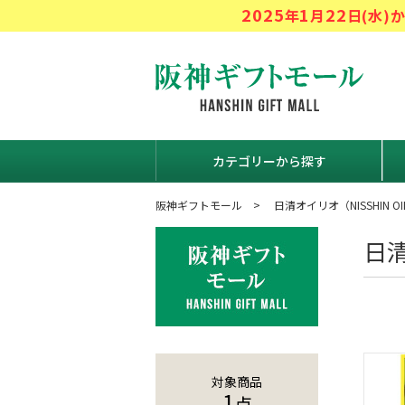
2025
1
22
年
月
日(水
阪神ギフト
カテゴリーから探す
阪神ギフトモール
日清オイリオ（NISSHIN OI
日
対象商品
1
点