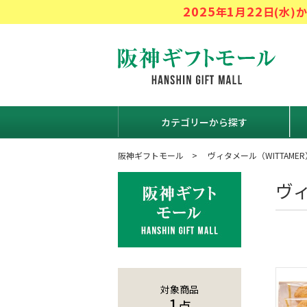
2025
1
22
年
月
日(水
阪神ギフト
カテゴリーから探す
阪神ギフトモール
ヴィタメール（WITTAMER
ヴ
対象商品
1
点