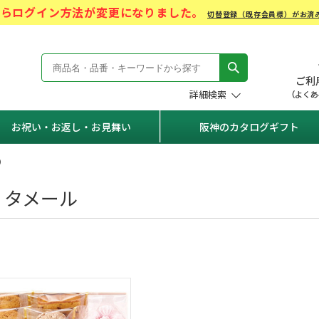
)からログイン方法が変更になりました。
切替登録（既存会員様）がお済
モール Hanshin Gift Mall
詳細検索
お祝い・お返し・お見舞い
阪神のカタログギフト
）
ィタメール