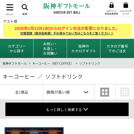
ゲスト様
2025
1
22
年
月
日(水)からログイン方法が変更になりました。
切替登録（既存会員様）がお済みでない方はこちらをご覧ください ＞
お祝い・
カテゴリー
阪神の
カタログ番号
お返し・
から探す
カタログギフト
でのご注文
お見舞い
阪神ギフトモール
キーコーヒー（KEY COFFEE）
ソフトドリンク
キーコーヒー ／ ソフトドリンク
全1商品
もっと詳しく検索する