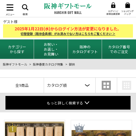
ゲスト様
2025
1
22
年
月
日(水)からログイン方法が変更になりました。
切替登録（既存会員様）がお済みでない方はこちらをご覧ください ＞
お祝い・
カテゴリー
阪神の
カタログ番号
お返し・
から探す
カタログギフト
でのご注文
お見舞い
阪神ギフトモール
阪神春夏カタログ特集
御供
全9商品
もっと詳しく検索する