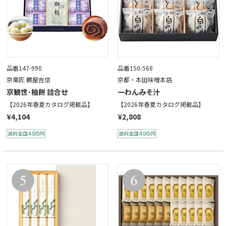
品番147-990
品番150-568
京菓匠 鶴屋吉信
京都・本田味噌本店
京観世･柚餅 詰合せ
一わんみそ汁
【2026年春夏カタログ掲載品】
【2026年春夏カタログ掲載品】
¥4,104
¥2,808