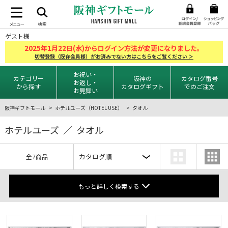
ゲスト様
2025
1
22
年
月
日(水)からログイン方法が変更になりました。
切替登録（既存会員様）がお済みでない方はこちらをご覧ください ＞
お祝い・
カテゴリー
阪神の
カタログ番号
お返し・
から探す
カタログギフト
でのご注文
お見舞い
阪神ギフトモール
ホテルユーズ（HOTEL USE）
タオル
ホテルユーズ ／ タオル
全7商品
もっと詳しく検索する