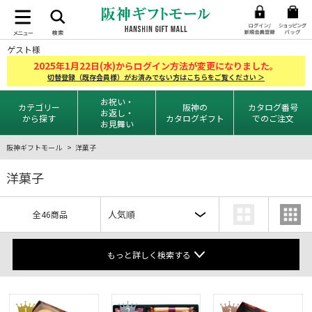
ゲスト様
2025
1
22
年
月
日(水)からログイン方法が変更になりました。
切替登録（既存会員様）がお済みでない方はこちらをご覧ください ＞
お祝い・
カテゴリー
阪神の
カタログ番号
お返し・
から探す
カタログギフト
でのご注文
お見舞い
阪神ギフトモール
洋菓子
洋菓子
全46商品
もっと詳しく検索する