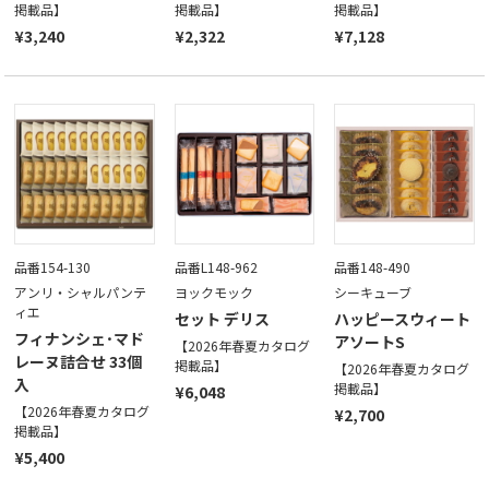
掲載品】
掲載品】
掲載品】
¥3,240
¥2,322
¥7,128
品番154-130
品番L148-962
品番148-490
アンリ・シャルパンテ
ヨックモック
シーキューブ
ィエ
セット デリス
ハッピースウィート
フィナンシェ･マド
アソートS
【2026年春夏カタログ
レーヌ詰合せ 33個
掲載品】
【2026年春夏カタログ
入
掲載品】
¥6,048
【2026年春夏カタログ
¥2,700
掲載品】
¥5,400