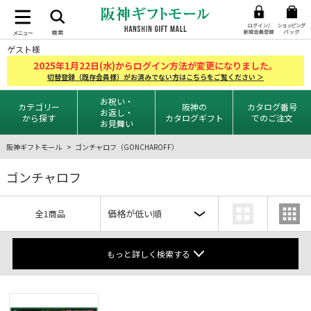
ゲスト様
2025
1
22
年
月
日(水)からログイン方法が変更になりました。
切替登録（既存会員様）がお済みでない方はこちらをご覧ください ＞
お祝い・
カテゴリー
阪神の
カタログ番号
お返し・
から探す
カタログギフト
でのご注文
お見舞い
阪神ギフトモール
ゴンチャロフ（GONCHAROFF）
ゴンチャロフ
全1商品
もっと詳しく検索する