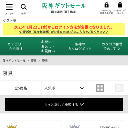
ゲスト様
2025
1
22
年
月
日(水)からログイン方法が変更になりました。
切替登録（既存会員様）がお済みでない方はこちらをご覧ください ＞
お祝い・
カテゴリー
阪神の
カタログ番号
お返し・
から探す
カタログギフト
でのご注文
お見舞い
阪神ギフトモール
寝具
寝具
寝具
全5商品
もっと詳しく検索する