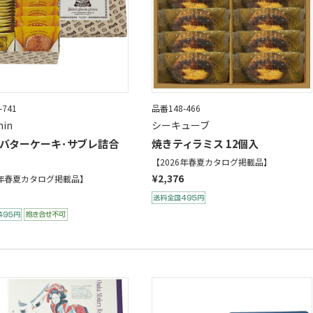
-741
品番148-466
hin
シーキューブ
バターケーキ･サブレ詰合
焼きティラミス 12個入
【2026年春夏カタログ掲載品】
¥2,376
6年春夏カタログ掲載品】