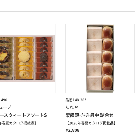
-490
品番148-385
ューブ
たねや
ースウィートアソートS
栗饅頭･斗升最中 詰合せ
6年春夏カタログ掲載品】
【2026年春夏カタログ掲載品】
¥2,808