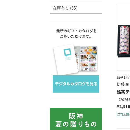
在庫有り (65)
品番147
伊藤園
銘茶テ
【202
¥2,916