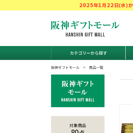
2025
1
22
年
月
日(水
阪神ギフト
カテゴリーから探す
阪神ギフトモール
商品一覧
対象商品
80
点