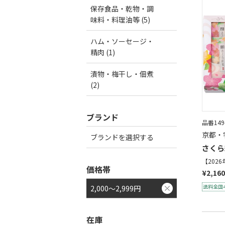
保存食品・乾物・調
味料・料理油等 (5)
ハム・ソーセージ・
精肉 (1)
漬物・梅干し・佃煮
(2)
ブランド
品番149
京都・
ブランドを選択する
さくら
【202
価格帯
¥2,160
2,000～2,999円
在庫