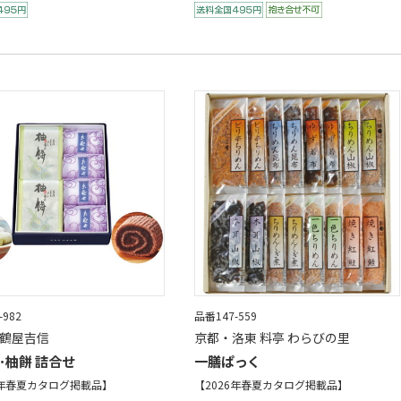
-982
品番147-559
 鶴屋吉信
京都・洛東 料亭 わらびの里
･柚餅 詰合せ
一膳ぱっく
6年春夏カタログ掲載品】
【2026年春夏カタログ掲載品】