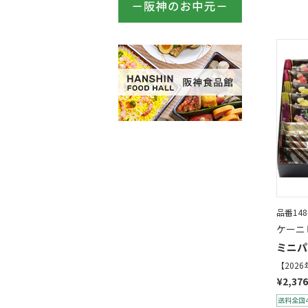
品番148
ケーニ
ミニパ
【202
¥2,376