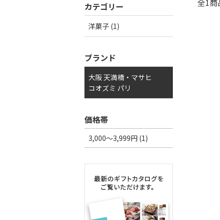
全1商
カテゴリー
洋菓子 (1)
ブランド
大阪 天満橋・マサヒ
コオズミ パリ
価格帯
3,000～3,999円 (1)