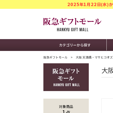
2025
1
22
年
月
日(水
阪急ギフト
カテゴリーから探す
阪急ギフトモール
大阪 天満橋・マサヒコオズミ パ
大阪
対象商品
1
点