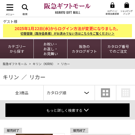
ゲスト様
2025
1
22
年
月
日(水)からログイン方法が変更になりました。
切替登録（既存会員様）がお済みでない方はこちらをご覧ください ＞
お祝い・
カテゴリー
阪急の
カタログ番号
お返し・
から探す
カタログギフト
でのご注文
お見舞い
阪急ギフトモール
キリン（KIRIN）
リカー
キリン ／ リカー
全3商品
もっと詳しく検索する